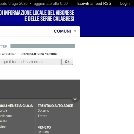
bato 8 ago 2026 • aggiornato alle 0:30
Iscriviti al feed RSS
Login
COMUNI
TTER
lla newsletter di
Reteluna.it Vibo Valentia
:
Ok