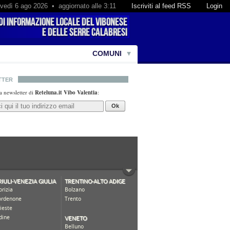
ovedì 6 ago 2026 • aggiornato alle 3:11
Iscriviti al feed RSS
Login
COMUNI
TTER
lla newsletter di
Reteluna.it Vibo Valentia
:
Ok